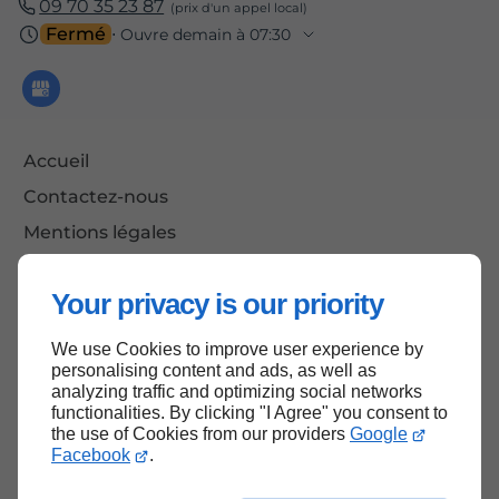
09 70 35 23 87
Fermé
⋅ Ouvre demain à 07:30
Accueil
Contactez-nous
Mentions légales
Plan du site
Your privacy is our priority
We use Cookies to improve user experience by
Haut de page
personalising content and ads, as well as
analyzing traffic and optimizing social networks
functionalities. By clicking "I Agree" you consent to
the use of Cookies from our providers
Google
Facebook
.