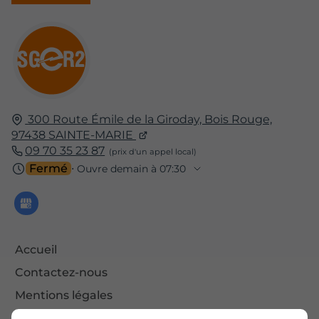
300 Route Émile de la Giroday, Bois Rouge,
97438
SAINTE-MARIE
09 70 35 23 87
Fermé
⋅ Ouvre demain à 07:30
Accueil
Contactez-nous
Mentions légales
Plan du site