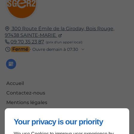
300 Route Émile de la Giroday, Bois Rouge,
97438
SAINTE-MARIE
09 70 35 23 87
Fermé
⋅ Ouvre demain à 07:30
Accueil
Contactez-nous
Mentions légales
Plan du site
Your privacy is our priority
We use Cookies to improve user experience by